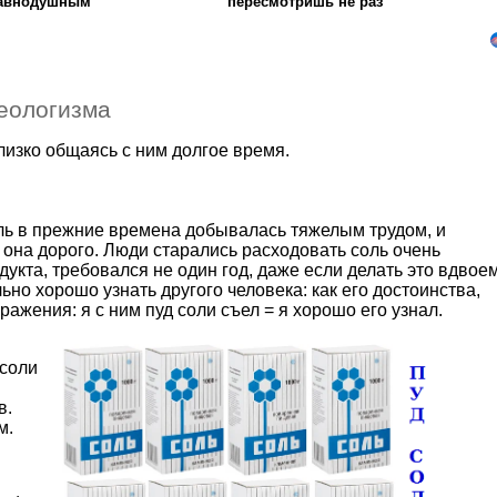
равнодушным
пересмотришь не раз
еологизма
близко общаясь с ним долгое время.
оль в прежние времена добывалась тяжелым трудом, и
 она дорого. Люди старались расходовать соль очень
дукта, требовался не один год, даже если делать это вдвоем
ьно хорошо узнать другого человека: как его достоинства,
ражения: я с ним пуд соли съел = я хорошо его узнал.
 соли
в.
м.