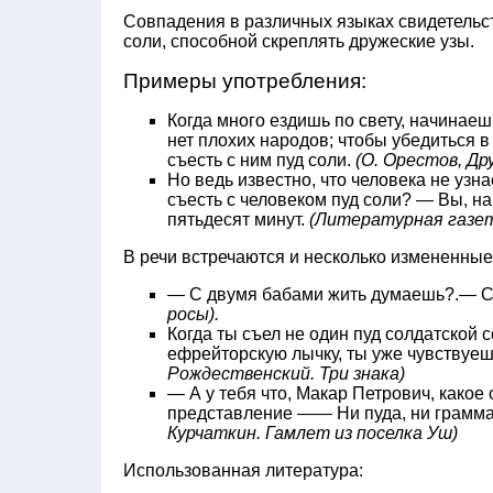
Совпадения в различных языках свидетельс
соли, способной скреплять дружеские узы.
Примеры употребления:
Когда много ездишь по свету, начинае
нет плохих народов; чтобы убедиться в 
съесть с ним пуд соли.
(О. Орестов, Др
Но ведь известно, что человека не узн
съесть с человеком пуд соли? — Вы, на
пятьдесят минут.
(Литературная газета
В речи встречаются и несколько измененны
— С двумя бабами жить думаешь?.— С 
росы).
Когда ты съел не один пуд солдатской с
ефрейторскую лычку, ты уже чувствуе
Рождественский. Три знака)
— А у тебя что, Макар Петрович, какое
представление —— Ни пуда, ни грамма 
Курчаткин. Гамлет из поселка Уш)
Использованная литература: