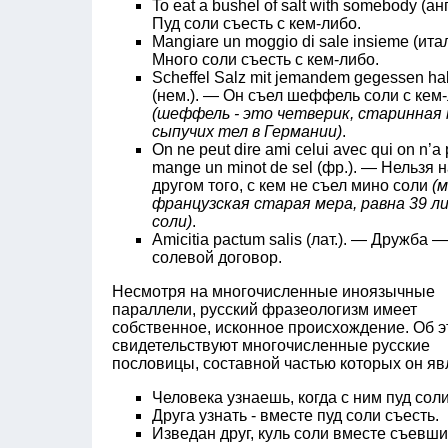
To eat a bushel of salt with somebody (ан
Пуд соли съесть с кем-либо.
Mangiare un moggio di sale insieme (итал
Много соли съесть с кем-либо.
Scheffel Salz mit jemandem gegessen h
(нем.). — Он съел шеффель соли с кем
(шеффель - это четверик, старинная
сыпучих тел в Германии)
.
On ne peut dire ami celui avec qui on n’a
mange un minot de sel (фр.). — Нельзя 
другом того, с кем не съел мино соли
(м
французская старая мера, равна 39 
соли)
.
Amicitia pactum salis (лат.). — Дружба —
солевой договор.
Несмотря на многочисленные иноязычные
параллели, русский фразеологизм имеет
собственное, исконное происхождение. Об 
свидетельствуют многочисленные русские
пословицы, составной частью которых он яв
Человека узнаешь, когда с ним пуд сол
Друга узнать - вместе пуд соли съесть.
Изведан друг, куль соли вместе съевши