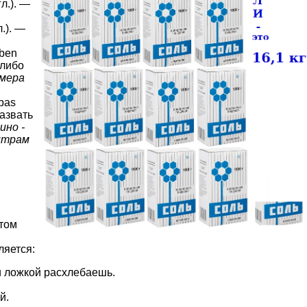
гл.). —
.). —
aben
-либо
 мера
 pas
назвать
ино -
литрам
этом
ляется:
и ложкой расхлебаешь.
й.