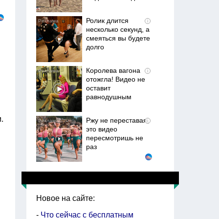
Ролик длится
i
несколько секунд, а
смеяться вы будете
долго
Королева вагона
i
отожгла! Видео не
оставит
равнодушным
.
Ржу не переставая,
i
это видео
пересмотришь не
раз
Ролик из Омска: вы
i
будете смеяться
долго
Новое на сайте:
-
Что сейчас с бесплатным