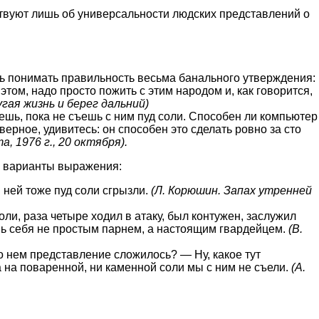
твуют лишь об универсальности людских представлений о
шь понимать правильность весьма банального утверждения:
этом, надо просто пожить с этим народом и, как говорится,
угая жизнь и берег дальний)
аешь, пока не съешь с ним пуд соли. Способен ли компьютер
верное, удивитесь: он способен это сделать ровно за сто
, 1976 г., 20 октября).
е варианты выражения:
ней тоже пуд соли сгрызли.
(Л. Корюшин. Запах утренней
оли, раза четыре ходил в атаку, был контужен, заслужил
шь себя не простым парнем, а настоящим гвардейцем.
(В.
 о нем представление сложилось? — Ну, какое тут
на поваренной, ни каменной соли мы с ним не съели.
(А.