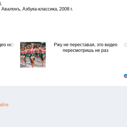
3.
 Авалонъ, Азбука-классика, 2008 г.
део не
Ржу не переставая, это видео
i
i
пересмотришь не раз
айте