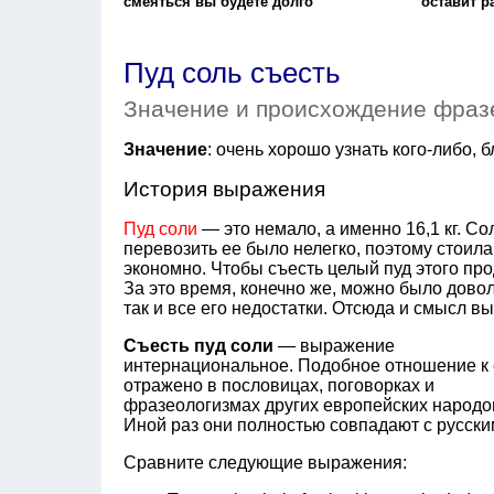
смеяться вы будете долго
оставит 
Пуд соль съесть
Значение и происхождение фраз
Значение
: очень хорошо узнать кого-либо, 
История выражения
Пуд соли
— это немало, а именно 16,1 кг. С
перевозить ее было нелегко, поэтому стоила
экономно. Чтобы съесть целый пуд этого про
За это время, конечно же, можно было довол
так и все его недостатки. Отсюда и смысл вы
Съесть пуд соли
— выражение
интернациональное. Подобное отношение к
отражено в пословицах, поговорках и
фразеологизмах других европейских народо
Иной раз они полностью совпадают с русски
Сравните следующие выражения: