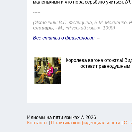
маленькими и что пора серьёзно учиться.
(Л
-----
(Источник: В.П. Фелицына, В.М. Мокиенко,
Р
словарь
, - М., «Русский язык», 1990)
Все статьи о фразеологии
→
Королева вагона отожгла! Ви
оставит равнодушным
Идиомы на пяти языках © 2026
Контакты
|
Политика конфиденциальности
|
О с