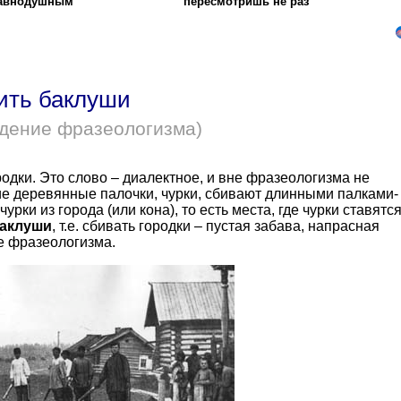
равнодушным
пересмотришь не раз
ить баклуши
дение фразеологизма)
одки. Это слово – диалектное, и вне фразеологизма не
ие деревянные палочки, чурки, сбивают длинными палками-
рки из города (или кона), то есть места, где чурки ставятся
баклуши
, т.е. сбивать городки – пустая забава, напрасная
е фразеологизма.