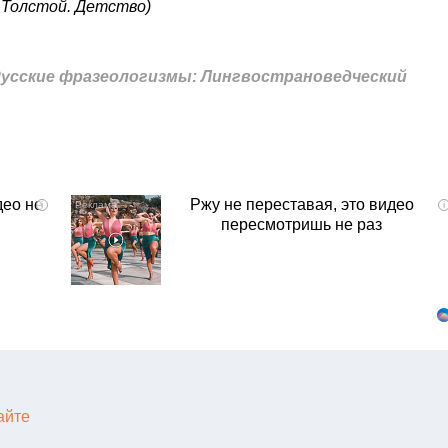
. Толстой. Детство)
усские фразеологизмы: Лингвострановедческий
део не
Ржу не переставая, это видео
i
i
пересмотришь не раз
айте