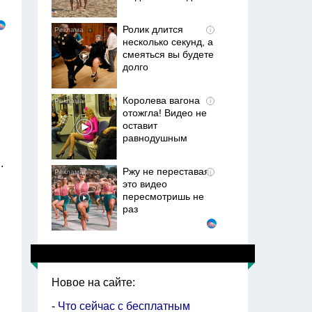
Ролик длится
i
несколько секунд, а
смеяться вы будете
долго
Королева вагона
i
отожгла! Видео не
оставит
равнодушным
.
Ржу не переставая,
i
это видео
пересмотришь не
раз
Ролик из Омска: вы
i
будете смеяться
долго
Новое на сайте:
-
Что сейчас с бесплатным