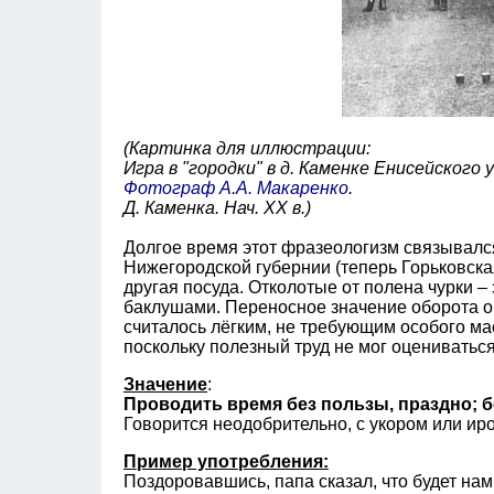
(Картинка для иллюстрации:
Игра в "городки" в д. Каменке Енисейского 
Фотограф А.А. Макаренко
.
Д. Каменка. Нач. ХХ в.)
Долгое время этот фразеологизм связывал
Нижегородской губернии (теперь Горьковска
другая посуда. Отколотые от полена чурки –
баклушами. Переносное значение оборота об
считалось лёгким, не требующим особого мас
поскольку полезный труд не мог оцениваться
Значение
:
Проводить время без пользы, праздно; 
Говорится неодобрительно, с укором или иро
Пример употребления:
Поздоровавшись, папа сказал, что будет нам