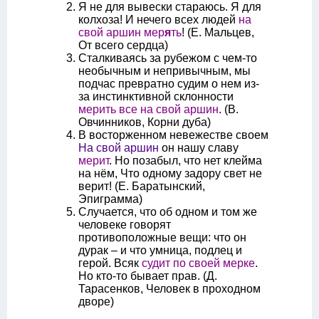
Я не для вывески стараюсь. Я для
колхоза! И нечего всех людей
на
свой аршин мер
я
ть
! (Е. Мальцев,
От всего сердца)
Сталкиваясь за рубежом с чем-то
необычным и непривычным, мы
подчас превратно судим о нем из-
за инстинктивной склонности
мерить все на свой аршин
. (В.
Овчинников, Корни дуба)
В восторженном невежестве своем
На свой аршин
он нашу славу
мерит
. Но позабыл, что нет клейма
на нём, Что одному задору свет не
верит! (Е. Баратынский,
Эпиграмма)
Случается, что об одном и том же
человеке говорят
противоположные вещи: что он
дурак – и что умница, подлец и
герой. Всяк
судит по своей мерке
.
Но кто-то бывает прав. (Д.
Тарасенков, Человек в проходном
дворе)