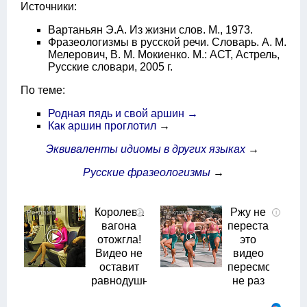
Источники:
Вартаньян Э.А. Из жизни слов. М., 1973.
Фразеологизмы в русской речи. Словарь. А. М.
Мелерович, В. М. Мокиенко. М.: АСТ, Астрель,
Русские словари, 2005 г.
По теме:
Родная пядь и свой аршин →
Как аршин проглотил
→
Эквиваленты идиомы в других языках
→
Русские фразеологизмы
→
Королева
Ржу не
i
i
вагона
переставая,
отожгла!
это
Видео не
видео
оставит
пересмотришь
равнодушным
не раз