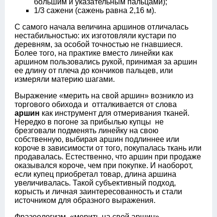
большим и указательным пальцами);
1/3 сажени (сажень равна 2,16 м).
С самого начала величина аршинов отличалась
нестабильностью: их изготовляли кустари по
деревням, за особой точностью не гнавшиеся.
Более того, на практике вместо линейки как
аршином пользовались рукой, принимая за аршин
ее длину от плеча до кончиков пальцев, или
измеряли материю шагами.
Выражение «мерить на свой аршин» возникло из
торгового обихода и отталкивается от слова
аршин
как инструмент для отмеривания тканей.
Нередко в погоне за прибылью купцы не
брезговали подменять линейку на свою
собственную, выбирая аршин подлиннее или
короче в зависимости от того, покупалась ткань или
продавалась. Естественно, что аршин при продаже
оказывался короче, чем при покупке. И наоборот,
если купец приобретал товар, длина аршина
увеличивалась. Такой субъективный подход,
корысть и личная заинтересованность и стали
источником для образного выражения.
Фразеологизм «мерить на свой аршин»