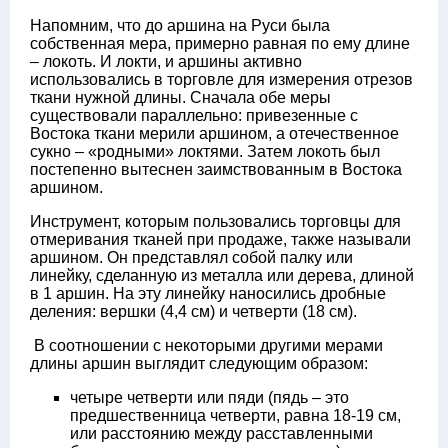
Напомним, что до аршина на Руси была
собственная мера, примерно равная по ему длине
– локоть. И локти, и аршины активно
использовались в торговле для измерения отрезов
ткани нужной длины. Сначала обе меры
существовали параллельно: привезенные с
Востока ткани мерили аршином, а отечественное
сукно – «родными» локтями. Затем локоть был
постепенно вытеснен заимствованным в Востока
аршином.
Инструмент, которым пользовались торговцы для
отмеривания тканей при продаже, также называли
аршином. Он представлял собой палку или
линейку, сделанную из металла или дерева, длиной
в 1 аршин. На эту линейку наносились дробные
деления: вершки (4,4 см) и четверти (18 см).
В соотношении с некоторыми другими мерами
длины аршин выглядит следующим образом:
четыре четверти или пяди (пядь – это
предшественница четверти, равна 18-19 см,
или расстоянию между расставленными