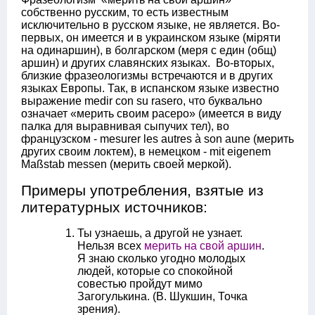
собственно русским, то есть известным
исключительно в русском языке, не является. Во-
первых, он имеется и в украинском языке (міряти
на одинаршин), в болгарском (меря с един (общ)
аршин) и других славянских языках. Во-вторых,
близкие фразеологизмы встречаются и в других
языках Европы. Так, в испанском языке известно
выражение medir con su rasero, что буквально
означает «мерить своим расеро» (имеется в виду
палка для выравнивая сыпучих тел), во
французском - mesurer les autres à son aune (мерить
других своим локтем), в немецком - mit eigenem
Maßstab messen (мерить своей меркой).
Примеры употребления, взятые из
литературных источников:
Ты узнаешь, а другой не узнает.
Нельзя всех
мерить на свой аршин
.
Я знаю сколько угодно молодых
людей, которые со спокойной
совестью пройдут мимо
Загогулькина. (В. Шукшин, Точка
зрения).