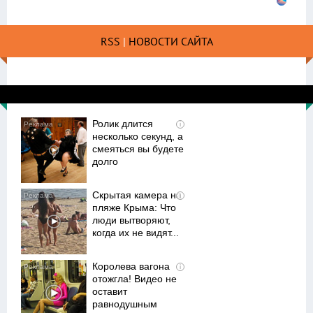
RSS
|
НОВОСТИ САЙТА
Ролик длится
i
несколько секунд, а
смеяться вы будете
долго
Скрытая камера на
i
пляже Крыма: Что
люди вытворяют,
когда их не видят...
Королева вагона
i
отожгла! Видео не
оставит
равнодушным