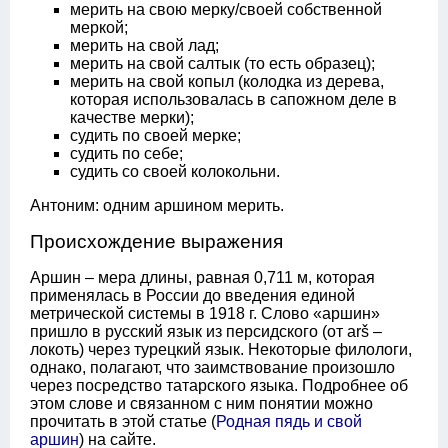
мерить на свою мерку/своей собственной
меркой;
мерить на свой лад;
мерить на свой салтык (то есть образец);
мерить на свой копыл (колодка из дерева,
которая использовалась в сапожном деле в
качестве мерки);
судить по своей мерке;
судить по себе;
судить со своей колокольни.
Антоним: одним аршином мерить.
Происхождение выражения
Аршин – мера длины, равная 0,711 м, которая
применялась в России до введения единой
метрической системы в 1918 г. Слово «аршин»
пришло в русский язык из персидского (от arš –
локоть) через турецкий язык. Некоторые филологи,
однако, полагают, что заимствование произошло
через посредство татарского языка. Подробнее об
этом слове и связанном с ним понятии можно
прочитать в этой статье (
Родная пядь и свой
аршин
) на сайте.