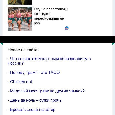
Ржу не переставая,
i
это видео
пересмотришь не
раз
Ролик из Омска: вы
i
будете смеяться
долго
Новое на сайте:
-
Что сейчас с бесплатным образованием в
России?
-
Почему Трамп - это TACO
-
Chicken out
-
Медовый месяц: как на других языках?
-
День да ночь – сутки прочь
-
Бросать слова на ветер