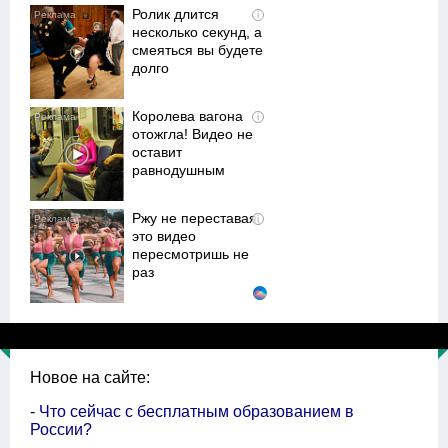
Ролик длится
i
несколько секунд, а
смеяться вы будете
долго
Королева вагона
i
отожгла! Видео не
оставит
равнодушным
Ржу не переставая,
i
это видео
пересмотришь не
раз
Ролик из Омска: вы
i
будете смеяться
долго
Новое на сайте:
-
Что сейчас с бесплатным образованием в
России?