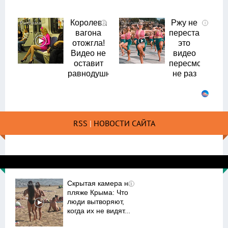
Королева
Ржу не
i
i
вагона
переставая,
отожгла!
это
Видео не
видео
оставит
пересмотришь
равнодушным
не раз
RSS
|
НОВОСТИ САЙТА
Скрытая камера на
i
пляже Крыма: Что
люди вытворяют,
когда их не видят...