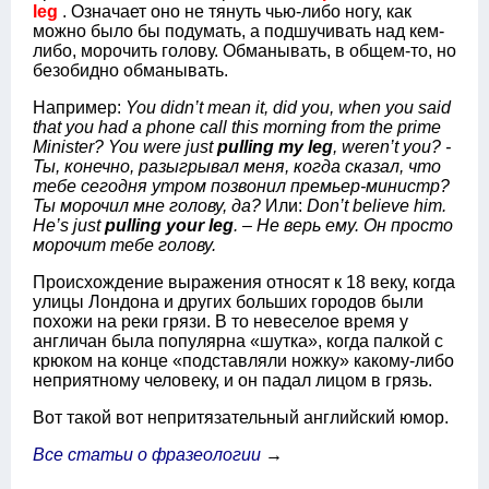
leg
. Означает оно не тянуть чью-либо ногу, как
можно было бы подумать, а подшучивать над кем-
либо, морочить голову. Обманывать, в общем-то, но
безобидно обманывать.
Например:
You didn’t mean it, did you, when you said
that you had a phone call this morning from the prime
Minister? You were just
pulling my leg
, weren’t you? -
Ты, конечно, разыгрывал меня, когда сказал, что
тебе сегодня утром позвонил премьер-министр?
Ты морочил мне голову, да?
Или:
Don’t believe him.
He’s just
pulling your leg
. – Не верь ему. Он просто
морочит тебе голову.
Происхождение выражения относят к 18 веку, когда
улицы Лондона и других больших городов были
похожи на реки грязи. В то невеселое время у
англичан была популярна «шутка», когда палкой с
крюком на конце «подставляли ножку» какому-либо
неприятному человеку, и он падал лицом в грязь.
Вот такой вот непритязательный английский юмор.
Все статьи о фразеологии
→