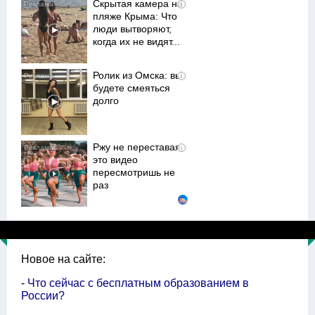
Скрытая камера на
i
пляже Крыма: Что
люди вытворяют,
когда их не видят...
Ролик из Омска: вы
i
будете смеяться
долго
Ржу не переставая,
i
это видео
пересмотришь не
раз
Королева вагона
i
отожгла! Видео не
оставит
равнодушным
Новое на сайте:
-
Что сейчас с бесплатным образованием в
России?