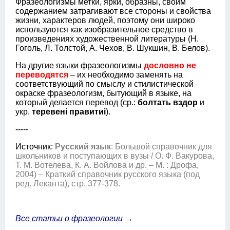
Фразеологизмы метки, ярки, образны, своим
содержанием затрагивают все стороны и свойства
жизни, характеров людей, поэтому они широко
используются как изобразительное средство в
произведениях художественной литературы (Н.
Гоголь, Л. Толстой, А. Чехов, В. Шукшин, В. Белов).
На другие языки фразеологизмы
дословно не
переводятся
– их необходимо заменять на
соответствующий по смыслу и стилистической
окраске фразеологизм, бытующий в языке, на
который делается перевод (ср.:
болтать вздор
и
укр.
теревенi правитиi
).
-----
Источник:
Русский язык
: Большой справочник для
школьников и поступающих в вузы / О. Ф. Вакурова,
Т. М. Вотелева, К. А. Войлова и др. – М. : Дрофа,
2004) – Краткий справочник русского языка (под
ред. Леканта), стр. 377-378.
Все статьи о фразеологии
→