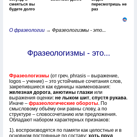
смеяться вы
пересмотришь не
будете долго
раз
О фразеологии
→ Фразеологизмы - это...
Фразеологизмы - это...
Фразеологизмы
(от греч. phrasis – выражение,
logos – учение) – это устойчивые сочетания слов,
закрепившиеся как единицы наименования:
железная дорога
,
анютины глазки
или
выражения оценки:
не лыком шит
,
спустя рукава
.
Иначе –
фразеологические обороты
. По
смысловому объёму они равны слову, а по
структуре – словосочетанию или предложения.
Обладают набором характерных признаков:
1). воспроизводятся по памяти как целостные и в
основном постоянные по составу:
хоть пруд