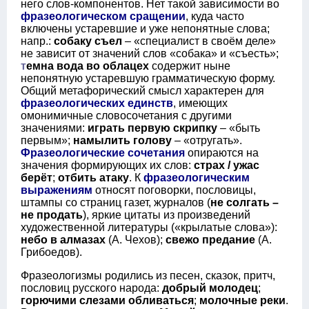
него слов-компонентов. Нет такой зависимости во
фразеологическом сращении
, куда часто
включены устаревшие и уже непонятные слова;
напр.:
собаку съел
– «специалист в своём деле»
не зависит от значений слов «собака» и «съесть»;
т
емна вода во облацех
содержит ныне
непонятную устаревшую грамматическую форму.
Общий метафорический смысл характерен для
фразеологических единств
, имеющих
омонимичные словосочетания с другими
значениями:
играть первую скрипку
– «быть
первым»;
намылить голову
– «отругать».
Фразеологические сочетания
опираются на
значения формирующих их слов:
страх / ужас
берёт
;
отбить атаку
. К
фразеологическим
выражениям
относят поговорки, пословицы,
штампы со страниц газет, журналов (
не солгать –
не продать
), яркие цитаты из произведений
художественной литературы («крылатые слова»):
небо в алмазах
(А. Чехов);
свежо предание
(А.
Грибоедов).
Фразеологизмы родились из песен, сказок, притч,
пословиц русского народа:
добрый молодец
;
горючими слезами обливаться
;
молочные реки
.