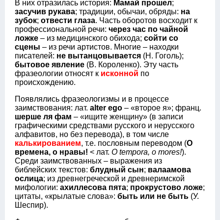
В них отразилась история:
Мамай прошел
;
засучив рукава
; традиции, обычаи, обряды:
на
зубок
;
отвести глаза
. Часть оборотов восходит к
профессиональной речи:
через час по чайной
ложке
– из медицинского обихода;
сойти со
сцены
– из речи артистов. Многие – находки
писателей:
не вытанцовывается
(Н. Гоголь);
бытовое явление
(В. Короленко). Эту часть
фразеологии относят к
исконной
по
происхождению.
Появлялись фразеологизмы и в процессе
заимствования: лат.
alter ego
– «второе я»; франц.
шерше ля фам
– «ищите женщину» (в записи
графическими средствами русского и нерусского
алфавитов, но без перевода), в том числе
калькированием
, т.е. пословным переводом (
О
времена, о нравы!
< лат.
O
tempora,
o
mores!
).
Среди заимствованных – выражения из
библейских текстов:
блудный сын
;
валаамова
ослица
; из древнегреческой и древнеримской
мифологии:
ахиллесова пята
;
прокрустово ложе
;
цитаты, «крылатые слова»:
быть или не быть
(У.
Шеспир).