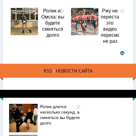
Ролик из
Ржу не
i
i
Омска: вы
переставая,
будете
это
смеяться
видео
долго
пересмотришь
не раз
RSS
|
НОВОСТИ САЙТА
Ролик длится
i
несколько секунд, а
смеяться вы будете
долго