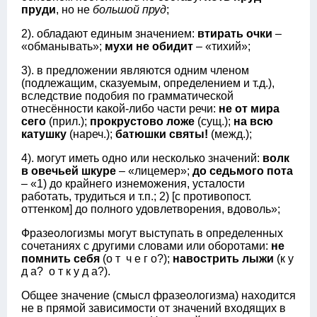
пруди
, но не
большой пруд
;
2). обладают единым значением:
втирать очки
–
«обманывать»;
мухи не обидит
– «тихий»;
3). в предложении являются одним членом
(подлежащим, сказуемым, определением и т.д.),
вследствие подобия по грамматической
отнесённости какой-либо части речи:
не от мира
сего
(прил.);
прокрустово ложе
(сущ.);
на всю
катушку
(нареч.);
батюшки святы!
(межд.);
4). могут иметь одно или несколько значений:
волк
в овечьей шкуре
– «лицемер»;
до седьмого пота
– «1) до крайнего изнеможения, усталости
работать, трудиться и т.п.; 2) [с противопост.
оттенком] до полного удовлетворения, вдоволь»;
Фразеологизмы могут выступать в определенных
сочетаниях с другими словами или оборотами:
не
помнить себя
(о т ч е г о?);
навострить лыжи
(к у
д а? о т к у д а?).
Общее значение (смысл фразеологизма) находится
не в прямой зависимости от значений входящих в